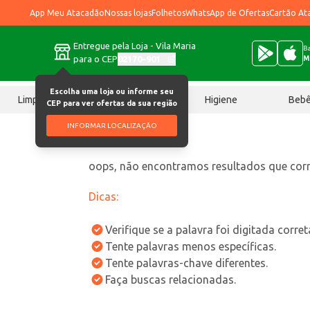
App Meu Atacadão
Nossas lojas
Folhetos
WhatsApp de Ofertas
Cartão At
Entregue pela Loja - Vila Maria
Ba
para o CEP
02170-901
M
Escolha uma loja ou informe seu
Limpeza
Chocolates
Higiene
Beb
CEP para ver ofertas da sua região
INFORMAR LOCALIZAÇÃO
oops, não encontramos resultados que co
Dicas:
Verifique se a palavra foi digitada corre
Tente palavras menos específicas.
Tente palavras-chave diferentes.
Faça buscas relacionadas.