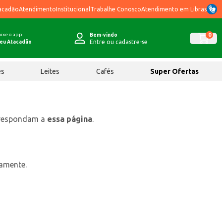
acadão
Atendimento
Institucional
Trabalhe Conosco
Atendimento em Libras
ixe o app
0
Bem-vindo
Entre ou cadastre-se
eu Atacadão
ês
Leites
Cafés
Super Ofertas
rrespondam a
essa página
.
tamente.