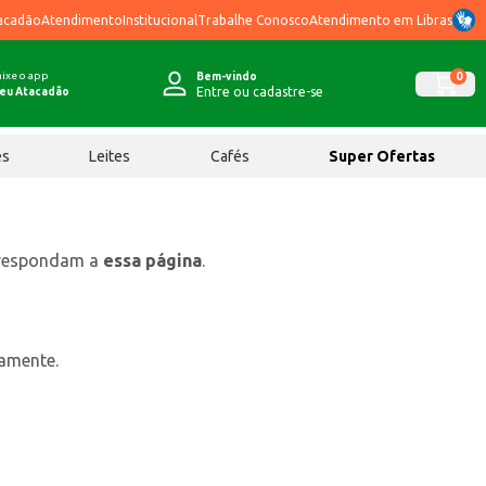
acadão
Atendimento
Institucional
Trabalhe Conosco
Atendimento em Libras
ixe o app
0
Bem-vindo
Entre ou cadastre-se
eu Atacadão
ês
Leites
Cafés
Super Ofertas
rrespondam a
essa página
.
tamente.