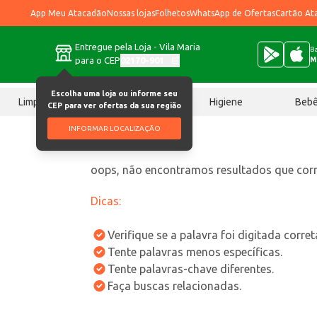
App Meu Atacadão
Nossas lojas
Folhetos
WhatsApp de Ofertas
Cartão At
Entregue pela Loja - Vila Maria
Ba
para o CEP
02170-901
M
Escolha uma loja ou informe seu
Limpeza
Chocolates
Higiene
Beb
CEP para ver ofertas da sua região
INFORMAR LOCALIZAÇÃO
oops, não encontramos resultados que co
Dicas:
Verifique se a palavra foi digitada corre
Tente palavras menos específicas.
Tente palavras-chave diferentes.
Faça buscas relacionadas.