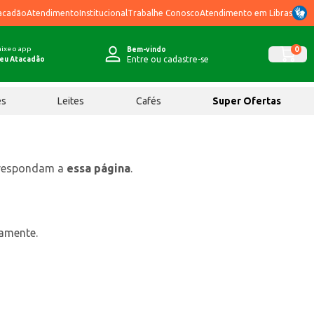
acadão
Atendimento
Institucional
Trabalhe Conosco
Atendimento em Libras
ixe o app
0
Bem-vindo
Entre ou cadastre-se
eu Atacadão
ês
Leites
Cafés
Super Ofertas
rrespondam a
essa página
.
tamente.