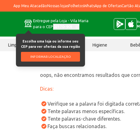
App Meu Atacadão
Nossas lojas
Folhetos
WhatsApp de Ofertas
Cartão At
Entregue pela Loja - Vila Maria
Ba
para o CEP
02170-901
M
Escolha uma loja ou informe seu
Limpeza
Chocolates
Higiene
Beb
CEP para ver ofertas da sua região
INFORMAR LOCALIZAÇÃO
oops, não encontramos resultados que co
Dicas:
Verifique se a palavra foi digitada corre
Tente palavras menos específicas.
Tente palavras-chave diferentes.
Faça buscas relacionadas.