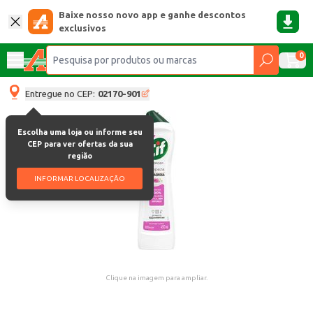
Baixe nosso novo app e ganhe descontos
exclusivos
0
Entregue no CEP:
02170-901
Escolha uma loja ou informe seu
CEP para ver ofertas da sua
região
INFORMAR LOCALIZAÇÃO
Clique na imagem para ampliar.