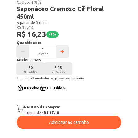
Código:
47892
Saponáceo Cremoso Cif Floral
450ml
A partir de 3 unid.
R$ 17,48
R$ 16,23
-
7
%
Quantidade:
unidade
Adicione mais:
+
5
+
10
unidades
unidades
Adicione
+
2
unidade
s
e aproveite o desconto
= 0 caixa
= 1 unidade
Resumo da compra:
1
unidade
·
R$ 17,48
Adicionar ao carrinho