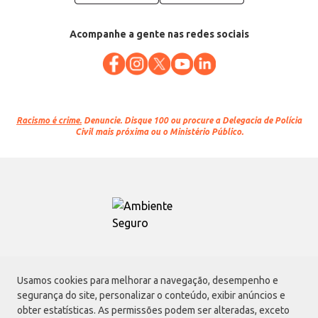
Acompanhe a gente nas redes sociais
Racismo é crime.
Denuncie. Disque 100 ou procure a Delegacia de Polícia
Civil mais próxima ou o Ministério Público.
Atacadão S.A.
Usamos cookies para melhorar a navegação, desempenho e
Avenida Morvan Dias de Figueiredo, 6169, Vila Maria, São Paulo - SP | CEP
segurança do site, personalizar o conteúdo, exibir anúncios e
02170-901 | CNPJ: 75.315.333/0001-09
obter estatísticas. As permissões podem ser alteradas, exceto