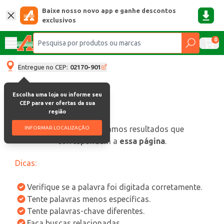
Baixe nosso novo app e ganhe descontos
exclusivos
0
Entregue no CEP:
02170-901
Escolha uma loja ou informe seu
CEP para ver ofertas da sua
região
oops, não encontramos resultados que
INFORMAR LOCALIZAÇÃO
correspondam a
essa página
.
Dicas:
Verifique se a palavra foi digitada corretamente.
Tente palavras menos específicas.
Tente palavras-chave diferentes.
Faça buscas relacionadas.