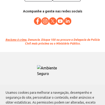
Acompanhe a gente nas redes sociais
Racismo é crime.
Denuncie. Disque 100 ou procure a Delegacia de Polícia
Civil mais próxima ou o Ministério Público.
Atacadão S.A.
Usamos cookies para melhorar a navegação, desempenho e
Avenida Morvan Dias de Figueiredo, 6169, Vila Maria, São Paulo - SP | CEP
segurança do site, personalizar o conteúdo, exibir anúncios e
02170-901 | CNPJ: 75.315.333/0001-09
obter estatísticas. As permissões podem ser alteradas, exceto