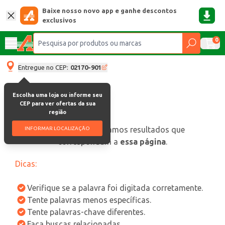
Baixe nosso novo app e ganhe descontos
exclusivos
0
Entregue no CEP:
02170-901
Escolha uma loja ou informe seu
CEP para ver ofertas da sua
região
oops, não encontramos resultados que
INFORMAR LOCALIZAÇÃO
correspondam a
essa página
.
Dicas:
Verifique se a palavra foi digitada corretamente.
Tente palavras menos específicas.
Tente palavras-chave diferentes.
Faça buscas relacionadas.