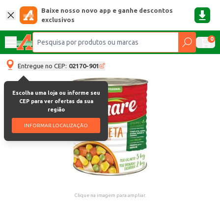
Baixe nosso novo app e ganhe descontos
exclusivos
0
Entregue no CEP:
02170-901
Escolha uma loja ou informe seu
CEP para ver ofertas da sua
região
INFORMAR LOCALIZAÇÃO
Clique na imagem para ampliar.