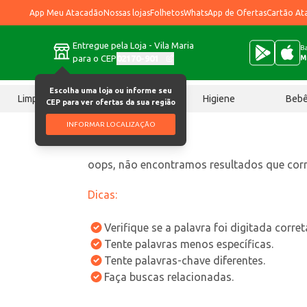
App Meu Atacadão
Nossas lojas
Folhetos
WhatsApp de Ofertas
Cartão At
Entregue pela Loja - Vila Maria
Ba
para o CEP
02170-901
M
Escolha uma loja ou informe seu
Limpeza
Chocolates
Higiene
Beb
CEP para ver ofertas da sua região
INFORMAR LOCALIZAÇÃO
oops, não encontramos resultados que co
Dicas:
Verifique se a palavra foi digitada corre
Tente palavras menos específicas.
Tente palavras-chave diferentes.
Faça buscas relacionadas.