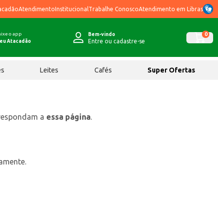
acadão
Atendimento
Institucional
Trabalhe Conosco
Atendimento em Libras
ixe o app
0
Bem-vindo
Entre ou cadastre-se
eu Atacadão
ês
Leites
Cafés
Super Ofertas
rrespondam a
essa página
.
tamente.