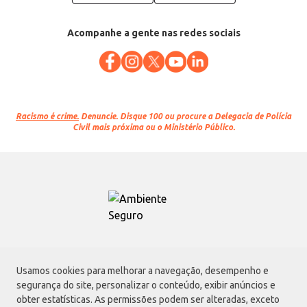
Acompanhe a gente nas redes sociais
Racismo é crime.
Denuncie. Disque 100 ou procure a Delegacia de Polícia
Civil mais próxima ou o Ministério Público.
Atacadão S.A.
Usamos cookies para melhorar a navegação, desempenho e
Avenida Morvan Dias de Figueiredo, 6169, Vila Maria, São Paulo - SP | CEP
segurança do site, personalizar o conteúdo, exibir anúncios e
02170-901 | CNPJ: 75.315.333/0001-09
obter estatísticas. As permissões podem ser alteradas, exceto