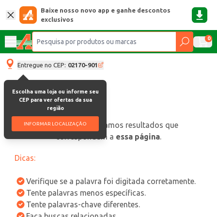
Baixe nosso novo app e ganhe descontos
exclusivos
0
Entregue no CEP:
02170-901
Escolha uma loja ou informe seu
CEP para ver ofertas da sua
região
oops, não encontramos resultados que
INFORMAR LOCALIZAÇÃO
correspondam a
essa página
.
Dicas:
Verifique se a palavra foi digitada corretamente.
Tente palavras menos específicas.
Tente palavras-chave diferentes.
Faça buscas relacionadas.