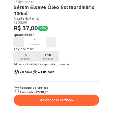
Código:
61512
Sérum Elseve Óleo Extraordinário
100ml
A partir de 3 unid.
R$ 38,00
R$ 37,00
-
3
%
Quantidade:
unidade
Adicione mais:
+
5
+
10
unidades
unidades
Adicione
+
2
unidade
s
e aproveite o desconto
= 0 caixa
= 1 unidade
Resumo da compra:
1
unidade
·
R$ 38,00
Adicionar ao carrinho