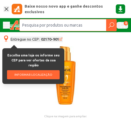
Baixe nosso novo app e ganhe descontos
exclusivos
0
Entregue no CEP:
02170-901
Escolha uma loja ou informe seu
CEP para ver ofertas da sua
região
INFORMAR LOCALIZAÇÃO
Clique na imagem para ampliar.