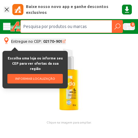
Baixe nosso novo app e ganhe descontos
exclusivos
0
Entregue no CEP:
02170-901
Escolha uma loja ou informe seu
CEP para ver ofertas da sua
região
INFORMAR LOCALIZAÇÃO
Clique na imagem para ampliar.