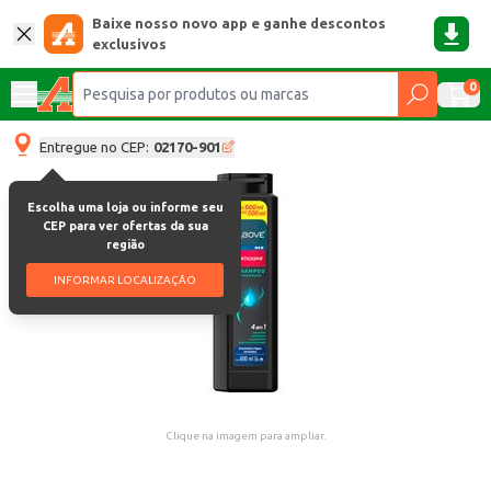
Baixe nosso novo app e ganhe descontos
exclusivos
0
Entregue no CEP:
02170-901
Escolha uma loja ou informe seu
CEP para ver ofertas da sua
região
INFORMAR LOCALIZAÇÃO
Clique na imagem para ampliar.