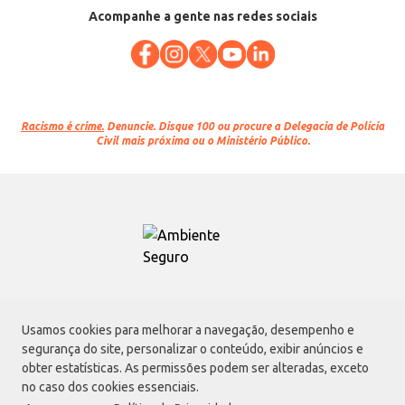
Acompanhe a gente nas redes sociais
Racismo é crime.
Denuncie. Disque 100 ou procure a Delegacia de Polícia
Civil mais próxima ou o Ministério Público.
Atacadão S.A.
Usamos cookies para melhorar a navegação, desempenho e
Avenida Morvan Dias de Figueiredo, 6169, Vila Maria, São Paulo - SP | CEP
segurança do site, personalizar o conteúdo, exibir anúncios e
02170-901 | CNPJ: 75.315.333/0001-09
obter estatísticas. As permissões podem ser alteradas, exceto
Envio de documentos administrativos e jurídicos:
no caso dos cookies essenciais.
Avenida Morvan Dias de Figueiredo, 6169, Vila Maria, São Paulo - SP | CEP