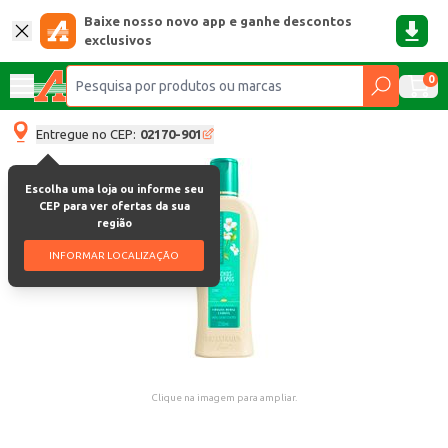
Baixe nosso novo app e ganhe descontos
exclusivos
0
Entregue no CEP:
02170-901
Escolha uma loja ou informe seu
CEP para ver ofertas da sua
região
INFORMAR LOCALIZAÇÃO
Clique na imagem para ampliar.