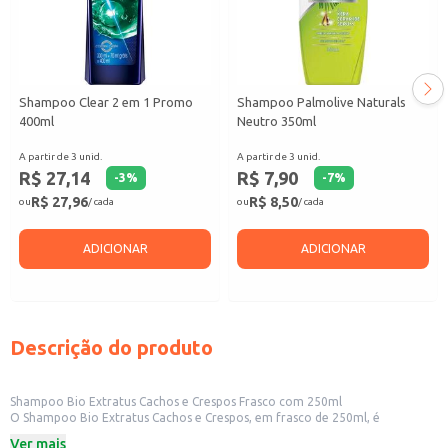
Shampoo Clear 2 em 1 Promo
Shampoo Palmolive Naturals
400ml
Neutro 350ml
A partir de 3 unid.
A partir de 3 unid.
R$ 27,14
R$ 7,90
-
3
%
-
7
%
R$ 27,96
R$ 8,50
ou
/ cada
ou
/ cada
ADICIONAR
ADICIONAR
Descrição do produto
Shampoo Bio Extratus Cachos e Crespos Frasco com 250ml
O Shampoo Bio Extratus Cachos e Crespos, em frasco de 250ml, é
formulado para atender às necessidades específicas de cabelos cacheados
Ver mais