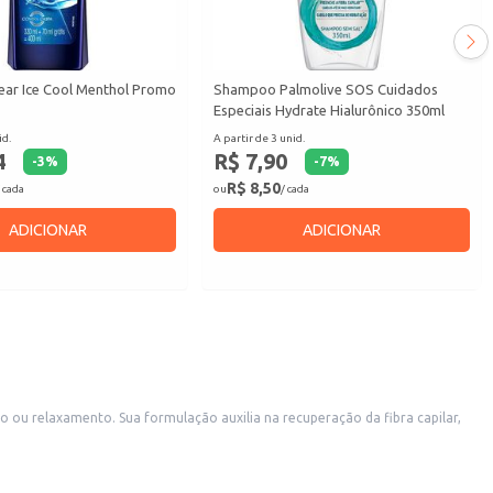
ar Ice Cool Menthol Promo
Shampoo Palmolive SOS Cuidados
Especiais Hydrate Hialurônico 350ml
id.
A partir de 3 unid.
4
R$ 7,90
-
3
%
-
7
%
R$ 8,50
 cada
ou
/ cada
ADICIONAR
ADICIONAR
eração da fibra capilar,
s de cosméticos e outros estabelecimentos comerciais do ramo.