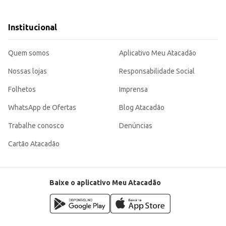
atus Pós-Química.
Institucional
e para a manutenção da saúde dos cabelos após tratamentos químicos, atende
0ml proporciona um bom custo-benefício para o consumidor e praticidade para o armazenamento
Quem somos
Aplicativo Meu Atacadão
Nossas lojas
Responsabilidade Social
Folhetos
Imprensa
WhatsApp de Ofertas
Blog Atacadão
Trabalhe conosco
Denúncias
Cartão Atacadão
Baixe o aplicativo Meu Atacadão