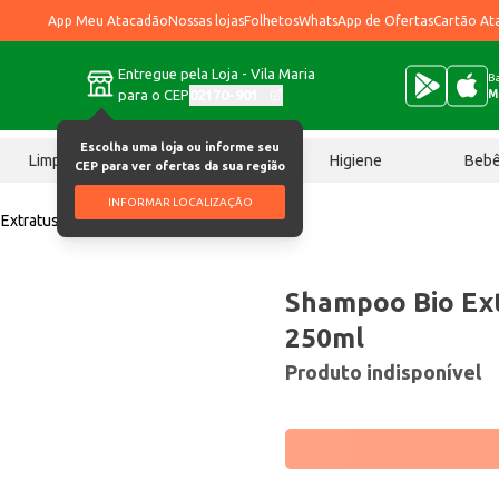
App Meu Atacadão
Nossas lojas
Folhetos
WhatsApp de Ofertas
Cartão At
Entregue pela Loja - Vila Maria
Ba
para o CEP
02170-901
M
Escolha uma loja ou informe seu
Limpeza
Chocolates
Higiene
Beb
CEP para ver ofertas da sua região
INFORMAR LOCALIZAÇÃO
Extratus Pós Química 250ml
Shampoo Bio Ex
250ml
Produto indisponível