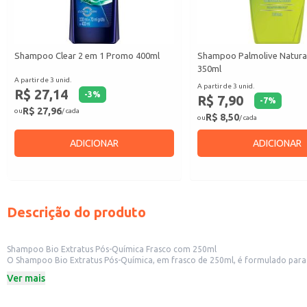
Shampoo Clear 2 em 1 Promo 400ml
Shampoo Palmolive Natura
350ml
A partir de 3 unid.
A partir de 3 unid.
R$ 27,14
-
3
%
R$ 7,90
-
7
%
R$ 27,96
ou
/ cada
R$ 8,50
ou
/ cada
ADICIONAR
ADICIONAR
Descrição do produto
Shampoo Bio Extratus Pós-Química Frasco com 250ml
O Shampoo Bio Extratus Pós-Química, em frasco de 250ml, é formulado para o cuidado com os cabelo
deixando os fios mais resis
Ver mais
Dicas de uso:
Aplique o shampoo nos cabelos molhados, massageando suavemente o couro
Enxágue abundantemente.