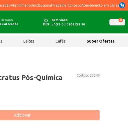
acadão
Atendimento
Institucional
Trabalhe Conosco
Atendimento em Libras
ixe o app
0
Bem-vindo
Entre ou cadastre-se
eu Atacadão
ês
Leites
Cafés
Super Ofertas
Código:
20549
tratus Pós-Química
Adicionar