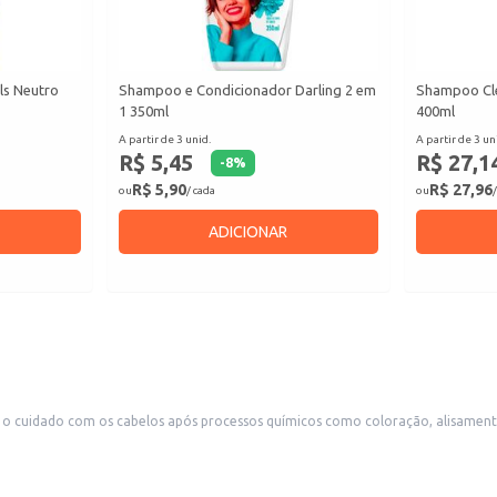
ls Neutro
Shampoo e Condicionador Darling 2 em
Shampoo Cle
1 350ml
400ml
A partir de 3 unid.
A partir de 3 un
R$ 5,45
R$ 27,1
-
8
%
R$ 5,90
R$ 27,96
ou
/ cada
ou
/
ADICIONAR
s após processos químicos como coloração, alisamento ou relaxamento. Sua formulação auxilia na recup
tentes e com melhor aspecto. É indicado para uso doméstico e também para revenda em salões de beleza, loja
 cabeludo.