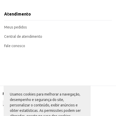
Para melhores resultados, utilize em conjunto com o condicionador Bio Extr
Ideal para uso diário ou conforme a necessidade dos cabelos.
Recomendado para revenda em salões de beleza e lojas de cosméticos.
Atendimento
O Shampoo Bio Extratus Pós-Química oferece uma solução prática e eficient
mercado profissional de beleza. Sua embalagem de 25
Marca: Bio Extratus
Meus pedidos
Departamento: Higiene e perfumaria
Categoria: Shampoo
Conteúdo: 250ml
Central de atendimento
EAN: 7898126407772
Fale conosco
Formas de pagamento
Usamos cookies para melhorar a navegação,
desempenho e segurança do site,
personalizar o conteúdo, exibir anúncios e
obter estatísticas. As permissões podem ser