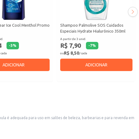
ar Ice Cool Menthol Promo
Shampoo Palmolive SOS Cuidados
Especiais Hydrate Hialurônico 350ml
id.
A partir de 3 unid.
4
R$ 7,90
-
3
%
-
7
%
R$ 8,50
 cada
ou
/ cada
ADICIONAR
ADICIONAR
o.