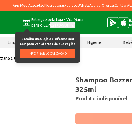
App Meu Atacadão
Nossas lojas
Folhetos
WhatsApp de Ofertas
Cartão At
Entregue pela Loja - Vila Maria
Ba
para o CEP
02170-901
M
Escolha uma loja ou informe seu
Limpeza
Chocolates
Higiene
Beb
CEP para ver ofertas da sua região
INFORMAR LOCALIZAÇÃO
zano Cachos e crespos 325ml
Shampoo Bozzan
325ml
Produto indisponível