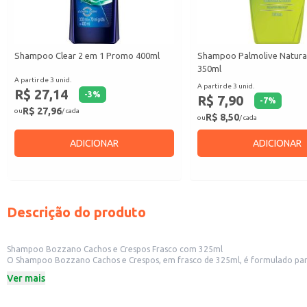
Shampoo Clear 2 em 1 Promo 400ml
Shampoo Palmolive Natura
350ml
A partir de 3 unid.
A partir de 3 unid.
R$ 27,14
-
3
%
R$ 7,90
-
7
%
R$ 27,96
ou
/ cada
R$ 8,50
ou
/ cada
ADICIONAR
ADICIONAR
Descrição do produto
Shampoo Bozzano Cachos e Crespos Frasco com 325ml
O Shampoo Bozzano Cachos e Crespos, em frasco de 325ml, é formulado para atender às necessidades específicas de cabe
lojas de cosméticos e perfumarias. Também é uma op
Ver mais
Dicas de Uso:
Aplique o shampoo nos cabelos molhados, massageando suavemente o couro 
Enxágue abundantemente com água.