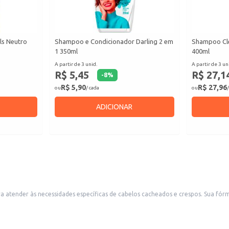
ls Neutro
Shampoo e Condicionador Darling 2 em
Shampoo Cle
1 350ml
400ml
A partir de 3 unid.
A partir de 3 un
R$ 5,45
R$ 27,1
-
8
%
R$ 5,90
R$ 27,96
ou
/ cada
ou
/
ADICIONAR
los cacheados e crespos. Sua fórmula é adequada para uso em salões de beleza, barbearias e para revenda em
ção para uso doméstico por consumidores que buscam um shampoo específico para este tipo de cabel
cabeludo e os fios.