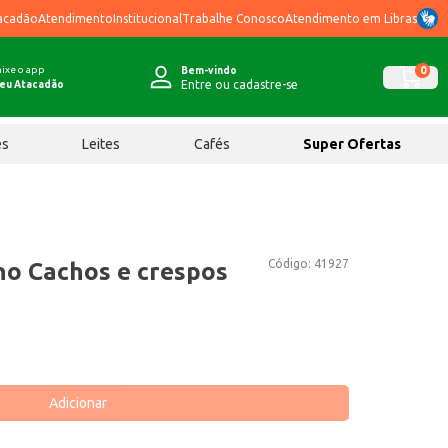
acadão
Atendimento
Institucional
Trabalhe Conosco
Atendimento em Libras
ixe o app
0
Bem-vindo
Entre ou cadastre-se
eu Atacadão
ês
Leites
Cafés
Super Ofertas
Código:
41927
o Cachos e crespos
Adicionar