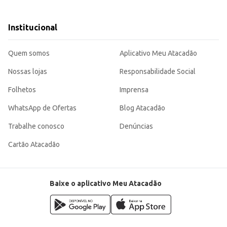
 Cachos e Crespos (vendido separadamente).
ta ao consumidor.
Institucional
los cacheados e crespos. Sua embalagem de 325ml oferece praticidade e um bom custo-benefício para o
Quem somos
Aplicativo Meu Atacadão
Nossas lojas
Responsabilidade Social
Folhetos
Imprensa
WhatsApp de Ofertas
Blog Atacadão
Trabalhe conosco
Denúncias
Cartão Atacadão
Baixe o aplicativo Meu Atacadão