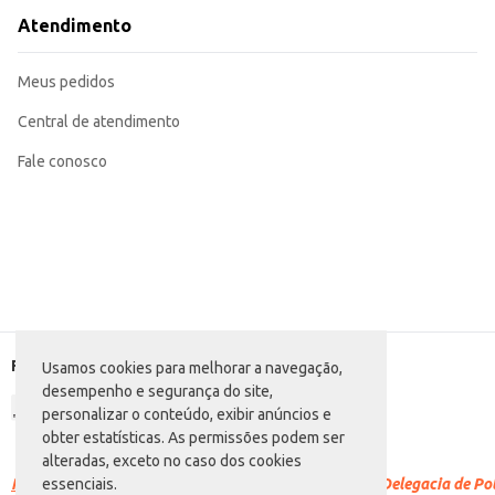
Atendimento
Meus pedidos
Central de atendimento
Fale conosco
Formas de pagamento
Usamos cookies para melhorar a navegação,
desempenho e segurança do site,
personalizar o conteúdo, exibir anúncios e
obter estatísticas. As permissões podem ser
alteradas, exceto no caso dos cookies
Racismo é crime.
Denuncie. Disque 100 ou procure a Delegacia de Polí
essenciais.