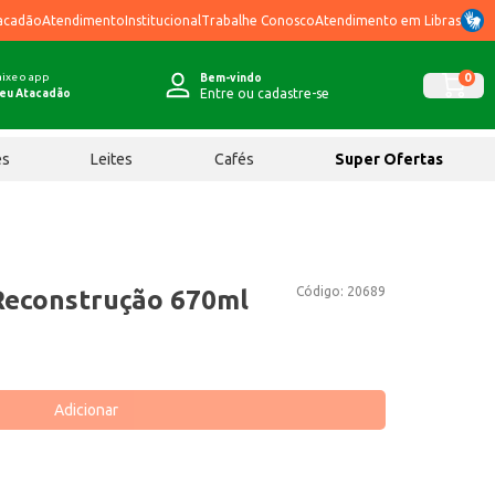
acadão
Atendimento
Institucional
Trabalhe Conosco
Atendimento em Libras
ixe o app
0
Bem-vindo
Entre ou cadastre-se
eu Atacadão
ês
Leites
Cafés
Super Ofertas
Código:
20689
econstrução 670ml
Adicionar