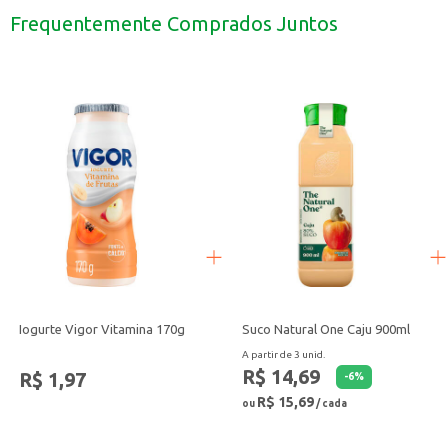
Para melhores resultados, utilize em conjunto com outros produtos da linha
Frequentemente Comprados Juntos
Indicado para uso em casa ou em salões de beleza.
Com o Shampoo Dove Reconstrução, seus cabelos recebem os cuidados necessá
Iogurte Vigor Vitamina 170g
Suco Natural One Caju 900ml
A partir de 3 unid.
R$ 14,69
R$ 1,97
-
6
%
R$ 15,69
ou
/ cada