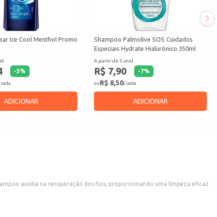
ar Ice Cool Menthol Promo
Shampoo Palmolive SOS Cuidados
Especiais Hydrate Hialurônico 350ml
id.
A partir de 3 unid.
4
R$ 7,90
-
3
%
-
7
%
R$ 8,50
 cada
ou
/ cada
ADICIONAR
ADICIONAR
hampoo auxilia na recuperação dos fios, proporcionando uma limpeza eficaz