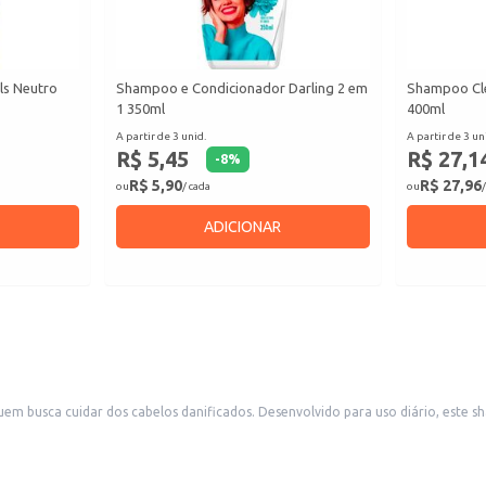
ls Neutro
Shampoo e Condicionador Darling 2 em
Shampoo Cle
1 350ml
400ml
A partir de 3 unid.
A partir de 3 un
R$ 5,45
R$ 27,1
-
8
%
R$ 5,90
R$ 27,96
ou
/ cada
ou
/
ADICIONAR
 busca cuidar dos cabelos danificados. Desenvolvido para uso diário, este s
fortalecer o cabelo, deixando-o com uma aparência mais saudável e resistente.
 cabeludo.