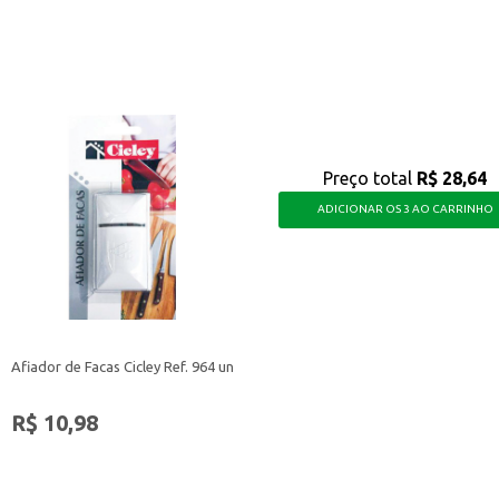
 Dove Reconstrução.
rios para se manterem bonitos e revitalizados, ideal para quem busca um prod
Preço total
R$ 28,64
ADICIONAR OS 3 AO CARRINHO
Afiador de Facas Cicley Ref. 964 un
R$ 10,98