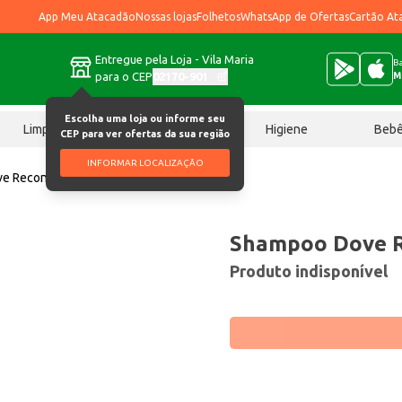
App Meu Atacadão
Nossas lojas
Folhetos
WhatsApp de Ofertas
Cartão At
Entregue pela Loja - Vila Maria
Ba
para o CEP
02170-901
M
Escolha uma loja ou informe seu
Limpeza
Chocolates
Higiene
Beb
CEP para ver ofertas da sua região
INFORMAR LOCALIZAÇÃO
e Reconstrução 670ml
Shampoo Dove R
Produto indisponível