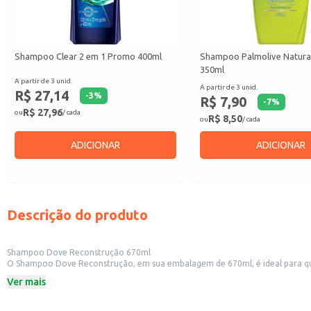
Shampoo Clear 2 em 1 Promo 400ml
Shampoo Palmolive Natura
350ml
A partir de 3 unid.
A partir de 3 unid.
R$ 27,14
-
3
%
R$ 7,90
-
7
%
R$ 27,96
ou
/ cada
R$ 8,50
ou
/ cada
ADICIONAR
ADICIONAR
Descrição do produto
Shampoo Dove Reconstrução 670ml
O Shampoo Dove Reconstrução, em sua embalagem de 670ml, é ideal para quem
e ajudando a restaurar a saúde capilar. Sua fórmula foi criada para nutrir e 
Ver mais
Dicas de Uso:
Aplique o shampoo nos cabelos molhados, massageando suavemente o couro
Enxágue bem para remover todo o produto.