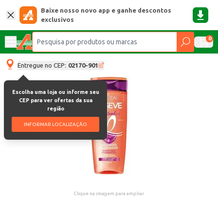
Baixe nosso novo app e ganhe descontos
exclusivos
0
Entregue no CEP:
02170-901
Escolha uma loja ou informe seu
CEP para ver ofertas da sua
região
INFORMAR LOCALIZAÇÃO
Clique na imagem para ampliar.