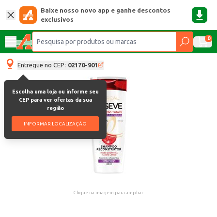
Baixe nosso novo app e ganhe descontos
exclusivos
0
Entregue no CEP:
02170-901
Escolha uma loja ou informe seu
CEP para ver ofertas da sua
região
INFORMAR LOCALIZAÇÃO
Clique na imagem para ampliar.