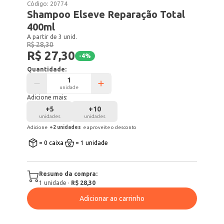
Código:
20774
Shampoo Elseve Reparação Total
400ml
A partir de 3 unid.
R$ 28,30
R$ 27,30
-
4
%
Quantidade:
unidade
Adicione mais:
+
5
+
10
unidades
unidades
Adicione
+
2
unidade
s
e aproveite o desconto
= 0 caixa
= 1 unidade
Resumo da compra:
1
unidade
·
R$ 28,30
Adicionar ao carrinho