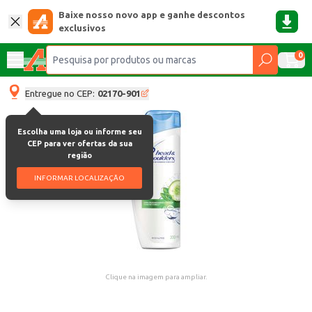
Baixe nosso novo app e ganhe descontos
exclusivos
0
Entregue no CEP:
02170-901
Escolha uma loja ou informe seu
CEP para ver ofertas da sua
região
INFORMAR LOCALIZAÇÃO
Clique na imagem para ampliar.