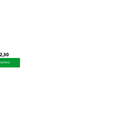
 sensação de limpeza e frescor que você procura.
2,30
RRINHO