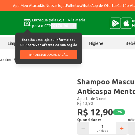
App Meu Atacadão
Nossas lojas
Folhetos
WhatsApp de Ofertas
Cartão At
Entregue pela Loja - Vila Maria
Ba
para o CEP
02170-901
M
Escolha uma loja ou informe seu
Limpeza
Chocolates
Higiene
Beb
CEP para ver ofertas da sua região
INFORMAR LOCALIZAÇÃO
culino Above Anticaspa Mentol 325ml
Shampoo Mascul
Anticaspa Ment
A partir de 3 unid.
R$ 13,90
R$ 12,90
-
7
%
Quantidade:
Adic
unidade