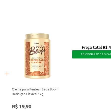
 para o cuidado diário, oferecendo uma solução para o controle da caspa e a
Preço total
R$ 4
ADICIONAR OS 3 AO CA
Creme para Pentear Seda Boom
Definição Flexível 1kg
R$ 19,90