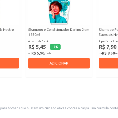
ls Neutro
Shampoo e Condicionador Darling 2 em
Shampoo Pa
1 350ml
Especiais Hy
A partir de 3 unid.
A partir de 3 un
R$ 5,45
R$ 7,90
-
8
%
R$ 5,90
R$ 8,50
ou
/ cada
ou
/ 
ADICIONAR
 para homens que buscam um cuidado eficaz contra a caspa. Sua fórmula cont
iando a coceira e deixando os cabelos limpos e com sensação de frescor.