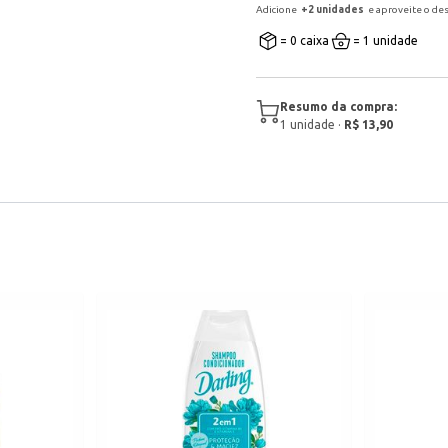
Adicione
+
2
unidade
s
e aproveite o de
= 0 caixa
= 1 unidade
Resumo da compra:
1
unidade
·
R$ 13,90