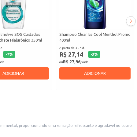
lmolive SOS Cuidados
Shampoo Clear Ice Cool Menthol Promo
drate Hialurônico 350ml
400ml
id.
A partir de 3 unid.
R$ 27,14
-
7
%
-
3
%
R$ 27,96
cada
ou
/ cada
ADICIONAR
ADICIONAR
ém mentol, proporcionando uma sensação refrescante e agradável no couro