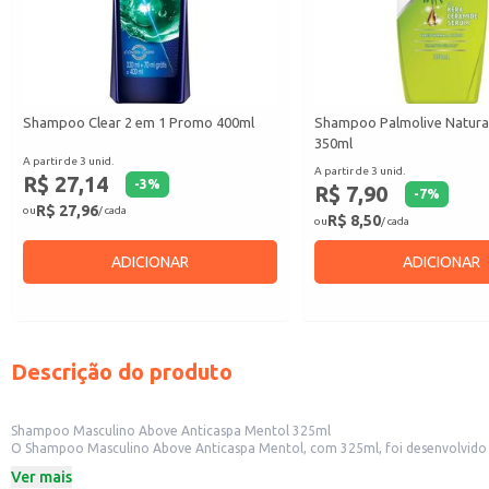
Shampoo Clear 2 em 1 Promo 400ml
Shampoo Palmolive Natura
350ml
A partir de 3 unid.
A partir de 3 unid.
R$ 27,14
-
3
%
R$ 7,90
-
7
%
R$ 27,96
ou
/ cada
R$ 8,50
ou
/ cada
ADICIONAR
ADICIONAR
Descrição do produto
Shampoo Masculino Above Anticaspa Mentol 325ml
O Shampoo Masculino Above Anticaspa Mentol, com 325ml, foi desenvolvido
cabeludo. Ideal para uso diário, este shampoo ajuda a controlar a caspa, aliv
Ver mais
Dicas de Uso: