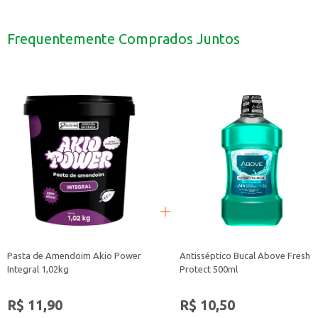
Aplique o shampoo nos cabelos molhados.
Massageie suavemente o couro cabeludo.
Enxágue abundantemente.
Frequentemente Comprados Juntos
Para melhores resultados, utilize o shampoo regularmente.
O Shampoo Masculino Above Anticaspa Mentol é uma opção prática e eficiente
Pasta de Amendoim Akio Power
Antisséptico Bucal Above Fresh
Integral 1,02kg
Protect 500ml
R$ 11,90
R$ 10,50