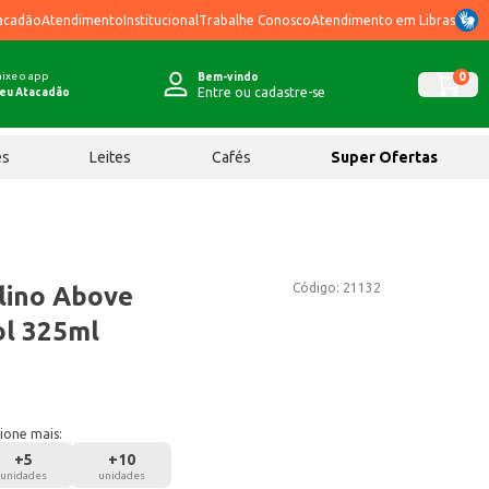
acadão
Atendimento
Institucional
Trabalhe Conosco
Atendimento em Libras
ixe o app
0
Bem-vindo
Entre ou cadastre-se
eu Atacadão
ês
Leites
Cafés
Super Ofertas
Código:
21132
ino Above
ol 325ml
ione mais:
+
5
+
10
unidades
unidades