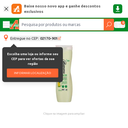
Baixe nosso novo app e ganhe descontos
exclusivos
0
Entregue no CEP:
02170-901
Escolha uma loja ou informe seu
CEP para ver ofertas da sua
região
INFORMAR LOCALIZAÇÃO
Clique na imagem para ampliar.