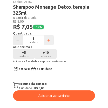
Código:
21162
Shampoo Monange Detox terapia
325ml
A partir de 3 unid.
R$ 8,00
R$ 7,05
-
12
%
Quantidade:
unidade
Adicione mais:
+
5
+
10
unidades
unidades
Adicione
+
2
unidade
s
e aproveite o desconto
= 0 caixa
= 1 unidade
Resumo da compra:
1
unidade
·
R$ 8,00
Adicionar ao carrinho