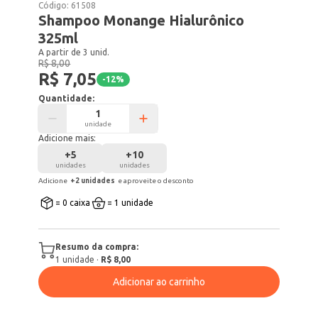
Código:
61508
Shampoo Monange Hialurônico
325ml
A partir de 3 unid.
R$ 8,00
R$ 7,05
-
12
%
Quantidade:
unidade
Adicione mais:
+
5
+
10
unidades
unidades
Adicione
+
2
unidade
s
e aproveite o desconto
= 0 caixa
= 1 unidade
Resumo da compra:
1
unidade
·
R$ 8,00
Adicionar ao carrinho