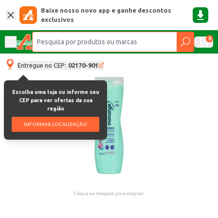
Baixe nosso novo app e ganhe descontos
exclusivos
0
Entregue no CEP:
02170-901
Escolha uma loja ou informe seu
CEP para ver ofertas da sua
região
INFORMAR LOCALIZAÇÃO
Clique na imagem para ampliar.