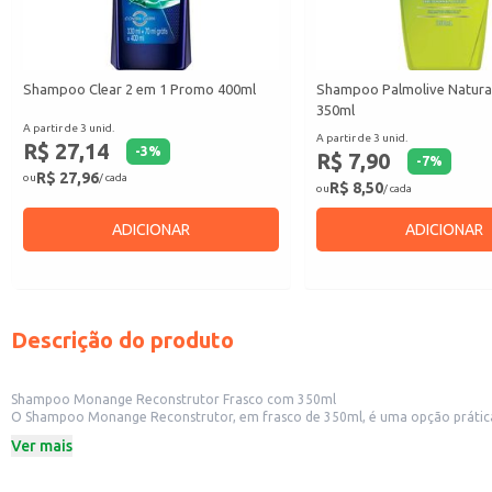
Shampoo Clear 2 em 1 Promo 400ml
Shampoo Palmolive Natura
350ml
A partir de 3 unid.
A partir de 3 unid.
R$ 27,14
-
3
%
R$ 7,90
-
7
%
R$ 27,96
ou
/ cada
R$ 8,50
ou
/ cada
ADICIONAR
ADICIONAR
Descrição do produto
Shampoo Monange Reconstrutor Frasco com 350ml
O Shampoo Monange Reconstrutor, em frasco de 350ml, é uma opção prática e eficiente para o cuidado capilar. Sua formulação é adequada para uso em diver
lojas de cosméticos e outros esta
Ver mais
Dicas de Uso:
Aplique o shampoo nos cabelos molhados, massageando suavemente o couro
Enxágue abundantemente com água.