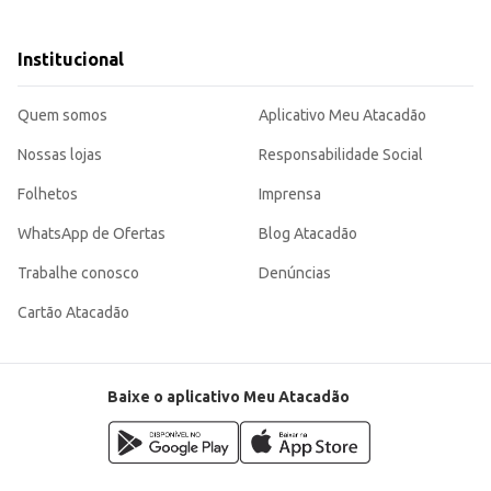
 Reconstrutor.
tabelecimentos comerciais.
Institucional
ício, sendo uma escolha adequada para consumidores que buscam soluções e
Quem somos
Aplicativo Meu Atacadão
Nossas lojas
Responsabilidade Social
Folhetos
Imprensa
WhatsApp de Ofertas
Blog Atacadão
Trabalhe conosco
Denúncias
Cartão Atacadão
Baixe o aplicativo Meu Atacadão