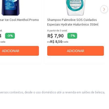
ar Ice Cool Menthol Promo
Shampoo Palmolive SOS Cuidados
Especiais Hydrate Hialurônico 350ml
id.
A partir de 3 unid.
4
R$ 7,90
-
3
%
-
7
%
R$ 8,50
 cada
ou
/ cada
ADICIONAR
ADICIONAR