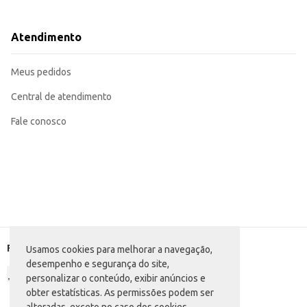
Para melhores resultados, utilize em conjunto com o condicionador Monange
Ideal para uso diário ou conforme a necessidade dos cabelos.
Recomendado para revenda em lojas de varejo, salões de beleza e outros es
Atendimento
O Shampoo Monange Reconstrutor oferece praticidade e um bom custo-benef
proporciona um bom rendimento.
Marca: Monange
Meus pedidos
Departamento: Higiene e perfumaria
Categoria: Shampoo
Conteúdo: 350ml
Central de atendimento
EAN: 7896094999145
Fale conosco
Formas de pagamento
Usamos cookies para melhorar a navegação,
desempenho e segurança do site,
personalizar o conteúdo, exibir anúncios e
obter estatísticas. As permissões podem ser