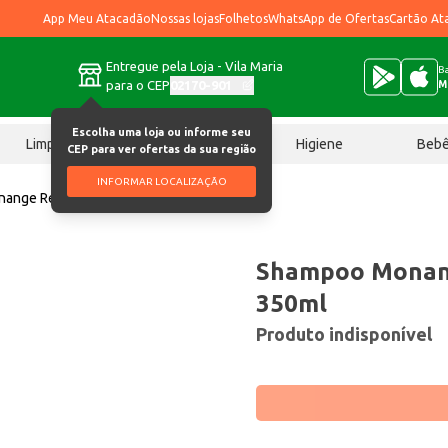
App Meu Atacadão
Nossas lojas
Folhetos
WhatsApp de Ofertas
Cartão At
Entregue pela Loja - Vila Maria
Ba
para o CEP
02170-901
M
Escolha uma loja ou informe seu
Limpeza
Chocolates
Higiene
Beb
CEP para ver ofertas da sua região
INFORMAR LOCALIZAÇÃO
ange Reconstrutor 350ml
Shampoo Monan
350ml
Produto indisponível