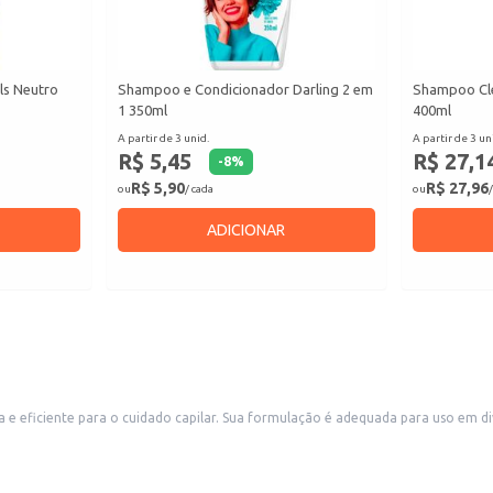
ls Neutro
Shampoo e Condicionador Darling 2 em
Shampoo Cle
1 350ml
400ml
A partir de 3 unid.
A partir de 3 un
R$ 5,45
R$ 27,1
-
8
%
R$ 5,90
R$ 27,96
ou
/ cada
ou
/
ADICIONAR
sos contextos, desde o uso doméstico até a revenda em salões de beleza,
belecimentos comerciais. A embalagem individual facilita o manuseio e o armazenamento.
 cabeludo até formar espuma.