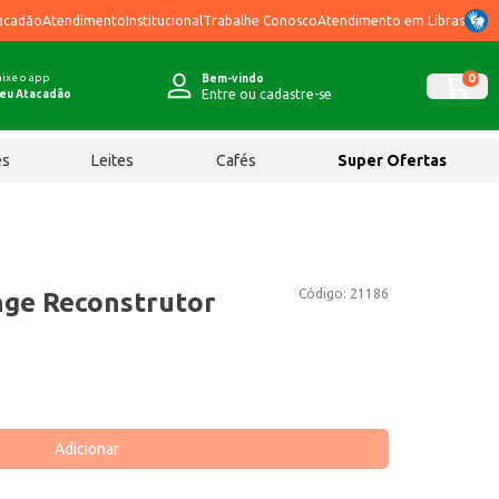
acadão
Atendimento
Institucional
Trabalhe Conosco
Atendimento em Libras
ixe o app
0
Bem-vindo
Entre ou cadastre-se
eu Atacadão
ês
Leites
Cafés
Super Ofertas
Código:
21186
ge Reconstrutor
Adicionar