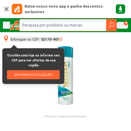
Baixe nosso novo app e ganhe descontos
exclusivos
0
Entregue no CEP:
02170-901
Escolha uma loja ou informe seu
CEP para ver ofertas da sua
região
INFORMAR LOCALIZAÇÃO
Clique na imagem para ampliar.