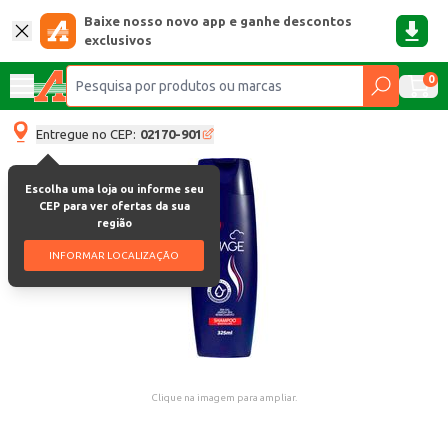
Baixe nosso novo app e ganhe descontos
exclusivos
0
Entregue no CEP:
02170-901
Escolha uma loja ou informe seu
CEP para ver ofertas da sua
região
INFORMAR LOCALIZAÇÃO
Clique na imagem para ampliar.