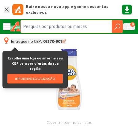
Baixe nosso novo app e ganhe descontos
exclusivos
0
Entregue no CEP:
02170-901
Escolha uma loja ou informe seu
CEP para ver ofertas da sua
região
INFORMAR LOCALIZAÇÃO
Clique na imagem para ampliar.