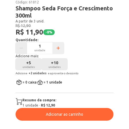
Código:
61812
Shampoo Seda Força e Crescimento
300ml
A partir de 3 unid.
R$ 12,90
R$ 11,90
-
8
%
Quantidade:
unidade
Adicione mais:
+
5
+
10
unidades
unidades
Adicione
+
2
unidade
s
e aproveite o desconto
= 0 caixa
= 1 unidade
Resumo da compra:
1
unidade
·
R$ 12,90
Adicionar ao carrinho