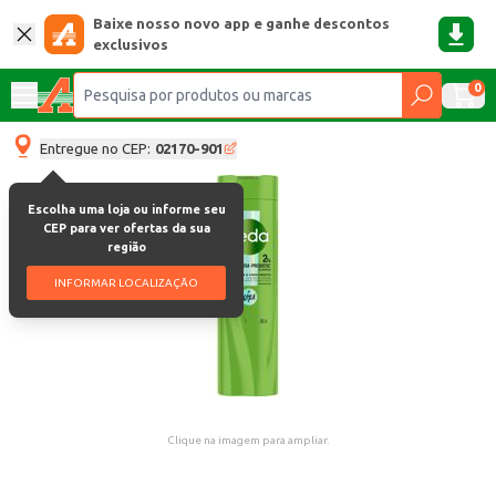
Baixe nosso novo app e ganhe descontos
exclusivos
0
Entregue no CEP:
02170-901
Escolha uma loja ou informe seu
CEP para ver ofertas da sua
região
INFORMAR LOCALIZAÇÃO
Clique na imagem para ampliar.