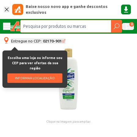
Baixe nosso novo app e ganhe descontos
exclusivos
0
Entregue no CEP:
02170-901
Escolha uma loja ou informe seu
CEP para ver ofertas da sua
região
INFORMAR LOCALIZAÇÃO
Clique na imagem para ampliar.