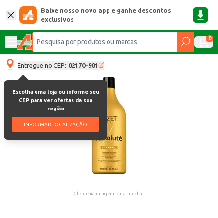
Baixe nosso novo app e ganhe descontos
exclusivos
0
Entregue no CEP:
02170-901
Escolha uma loja ou informe seu
CEP para ver ofertas da sua
região
INFORMAR LOCALIZAÇÃO
Clique na imagem para ampliar.