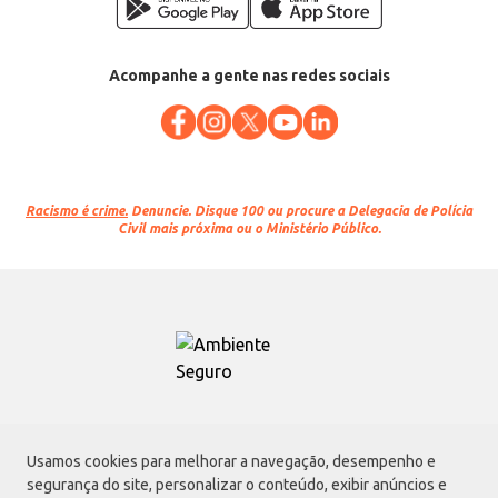
Acompanhe a gente nas redes sociais
Racismo é crime.
Denuncie. Disque 100 ou procure a Delegacia de Polícia
Civil mais próxima ou o Ministério Público.
Atacadão S.A.
Usamos cookies para melhorar a navegação, desempenho e
Avenida Morvan Dias de Figueiredo, 6169, Vila Maria, São Paulo - SP | CEP
segurança do site, personalizar o conteúdo, exibir anúncios e
02170-901 | CNPJ: 75.315.333/0001-09