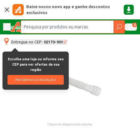
Baixe nosso novo app e ganhe descontos
exclusivos
0
Entregue no CEP:
02170-901
Escolha uma loja ou informe seu
CEP para ver ofertas da sua
região
INFORMAR LOCALIZAÇÃO
Clique na imagem para ampliar.