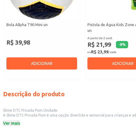
Bola Allpha T90 Mini un
Pistola de Água Kids Zone 
un
A partir de 2 unid.
R$ 39,98
R$ 21,99
-
8
%
R$ 23,99
ou
/ cada
ADICIONAR
ADICIONAR
Descrição do produto
Slime DTC Privada Pum Unidade
A Slime DTC Privada Pum é uma opção divertida e sensorial para crianças e ad
brincadeiras e explorações sensoriais.
Ver mais
Marca: DTC
Categoria: Brinquedo
Venda unitária