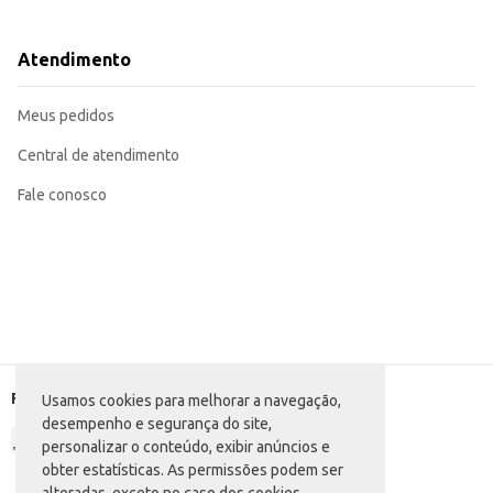
Dicas de Uso:
Ideal para brincadeiras individuais ou em grupo.
Pode ser utilizada em diversas superfícies limpas e planas.
Atendimento
Recomendamos a supervisão de um adulto, principalmente para crianças men
A Slime DTC Privada Pum oferece uma opção de entretenimento acessível e div
Meus pedidos
Central de atendimento
Fale conosco
Formas de pagamento
Usamos cookies para melhorar a navegação,
desempenho e segurança do site,
personalizar o conteúdo, exibir anúncios e
obter estatísticas. As permissões podem ser