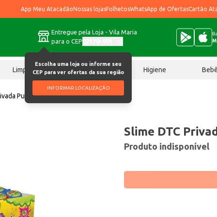
App Meu Atacadão
Nossas lojas
Folhetos
WhatsApp de Ofertas
Cartão At
Entregue pela Loja - Vila Maria
Ba
para o CEP
02170-901
M
Escolha uma loja ou informe seu
Limpeza
Chocolates
Higiene
Beb
CEP para ver ofertas da sua região
INFORMAR LOCALIZAÇÃO
rivada Pum un
Slime DTC Priva
Produto indisponível