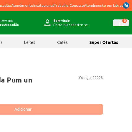
acadão
Atendimento
Institucional
Trabalhe Conosco
Atendimento em Libras
ixe o app
0
Bem-vindo
Entre ou cadastre-se
eu Atacadão
ês
Leites
Cafés
Super Ofertas
Código:
22028
da Pum un
Adicionar