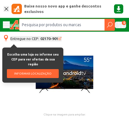
Baixe nosso novo app e ganhe descontos
exclusivos
0
Entregue no CEP:
02170-901
Escolha uma loja ou informe seu
CEP para ver ofertas da sua
região
INFORMAR LOCALIZAÇÃO
Clique na imagem para ampliar.