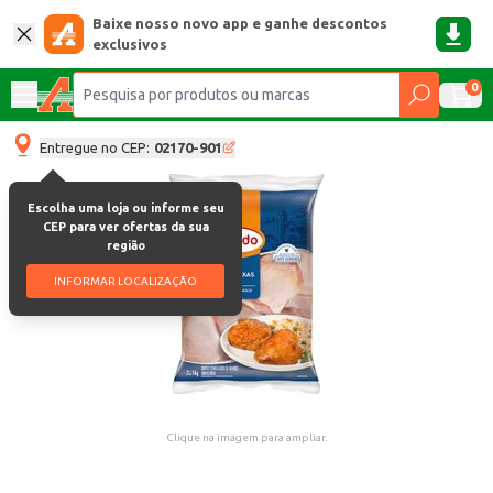
Baixe nosso novo app e ganhe descontos
exclusivos
0
Entregue no CEP:
02170-901
Escolha uma loja ou informe seu
CEP para ver ofertas da sua
região
INFORMAR LOCALIZAÇÃO
Clique na imagem para ampliar.