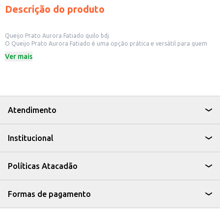
Descrição do produto
Queijo Prato Aurora Fatiado quilo bdj
O Queijo Prato Aurora Fatiado é uma opção prática e versátil para quem
busca um queijo saboroso e fácil de usar. Ideal para lanchonetes, padarias e
Ver mais
estabelecimentos comerciais que buscam agilidade no preparo de lanches e
receitas.
Dicas de Uso:
Perfeito para preparar sanduíches e lanches rápidos.
Ideal para pizzas e recheios de tortas salgadas.
Pode ser utilizado em tábuas de frios e petiscos.
Excelente para gratinar pratos e dar um toque especial às receitas.
Atendimento
Com o Queijo Prato Aurora Fatiado, você garante praticidade e sabor,
otimizando o tempo na cozinha e oferecendo aos seus clientes um
produto de qualidade.
Institucional
Políticas Atacadão
Formas de pagamento