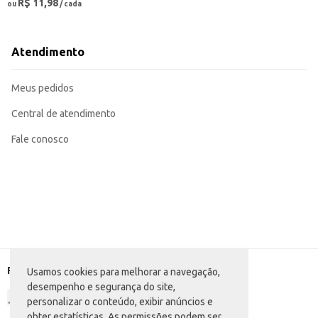
R$ 11,98
ou
/ cada
Atendimento
Meus pedidos
Central de atendimento
Fale conosco
Formas de pagamento
Usamos cookies para melhorar a navegação,
desempenho e segurança do site,
personalizar o conteúdo, exibir anúncios e
obter estatísticas. As permissões podem ser