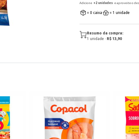
Adicione
+
2
unidade
s
e aproveite o de
= 0 caixa
= 1 unidade
Resumo da compra:
1
unidade
·
R$ 13,90