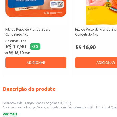
Filé de Peito de Frango Seara
Filé de Peito de Frango Zip
Congelado 1kg
Congelado 1kg
A partir de 3 unid.
R$ 17,90
R$ 16,90
-
5
%
R$ 18,90
ou
/ cada
ADICIONAR
ADICIONAR
Descrição do produto
Sobrecoxa de Frango Seara Congelada IQF 1Kg
A sobrecoxa de frango Seara, congelada individualmente (IQF - Individual Qui
1kg é perfeita para uso doméstico e para estabelecimentos comerciais como 
Ver mais
A sobrecoxa de frango Seara é uma escolha versátil para diversas receitas. Co