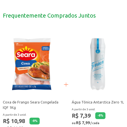
Assada no forno com temperos.
Grelhada na churrasqueira.
Cozida em ensopados e caldos.
Frequentemente Comprados Juntos
Utilizada em receitas de frango à passarinho.
Com a sobrecoxa de frango Seara, você tem a garantia de um produto de qualida
Coxa de Frango Seara Congelada
Água Tônica Antarctica Zero 1L
IQF 1Kg
A partir de 3 unid.
R$ 7,39
A partir de 3 unid.
-
8
%
R$ 10,98
-
8
%
R$ 7,99
ou
/ cada