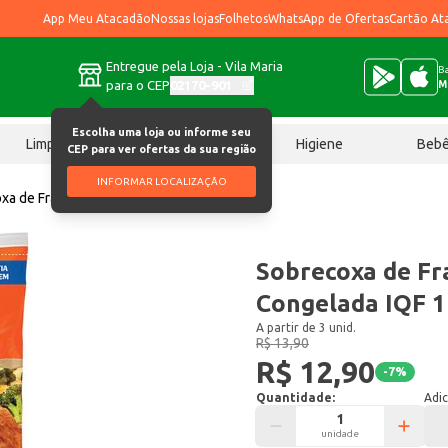
App Meu Atacadão
Nossas lojas
Folhetos
WhatsApp de Ofertas
Cartão At
Entregue pela Loja - Vila Maria
Ba
para o CEP
02170-901
M
Escolha uma loja ou informe seu
Limpeza
Chocolates
Higiene
Beb
CEP para ver ofertas da sua região
INFORMAR LOCALIZAÇÃO
xa de Frango Seara Congelada IQF 1Kg
Sobrecoxa de Fr
Congelada IQF 
A partir de 3 unid.
R$ 13,90
R$ 12,90
-
7
%
Quantidade:
Adic
unidade