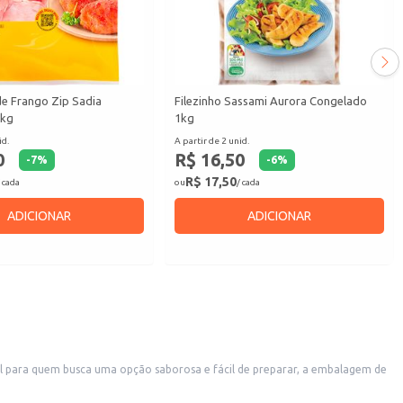
e Frango Zip Sadia
Filezinho Sassami Aurora Congelado
1kg
1kg
id.
A partir de 2 unid.
0
R$ 16,50
-
7
%
-
6
%
R$ 17,50
 cada
ou
/ cada
ADICIONAR
ADICIONAR
deal para quem busca uma opção saborosa e fácil de preparar, a embalagem de