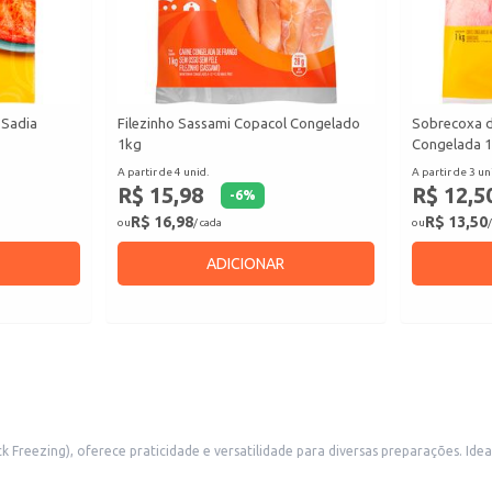
 Sadia
Filezinho Sassami Copacol Congelado
Sobrecoxa d
1kg
Congelada 
A partir de 4 unid.
A partir de 3 un
R$ 15,98
R$ 12,5
-
6
%
R$ 16,98
R$ 13,50
ou
/ cada
ou
/
ADICIONAR
ck Freezing), oferece praticidade e versatilidade para diversas preparações. I
restaurantes e lanchonetes.
nfira algumas dicas de uso: