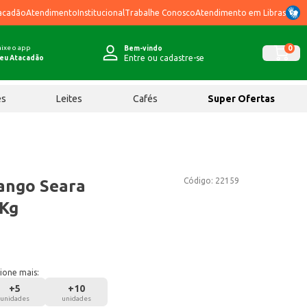
acadão
Atendimento
Institucional
Trabalhe Conosco
Atendimento em Libras
ixe o app
0
Bem-vindo
Entre ou cadastre-se
eu Atacadão
ês
Leites
Cafés
Super Ofertas
Código:
22159
ango Seara
1Kg
ione mais:
+
5
+
10
unidades
unidades