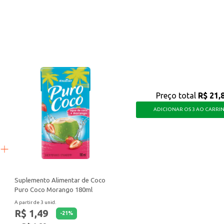
de, que facilita o preparo de refeições saborosas e nutritivas, seja para o dia
Preço total
R$ 21,
ADICIONAR OS 3 AO CARRI
Suplemento Alimentar de Coco
Puro Coco Morango 180ml
A partir de 3 unid.
R$ 1,49
-
21
%