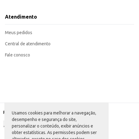
Ingredientes de pratos: Pode ser utilizada em diversos pratos, como ensopad
Revenda em açougues e supermercados: Oferece 
A Sobrecoxa de Frango Uniaves Congelada em bandeja de 1kg proporciona praticidade no armazenament
Atendimento
transporte, tornando-a uma escolha eficiente para diversos tipos de estabel
Marca: Uniaves
Departamento: Carnes, aves e peixes
Meus pedidos
Categoria: Corte de frango
Conteúdo: 1kg
EAN: 7898938706322
Central de atendimento
Fale conosco
Formas de pagamento
Usamos cookies para melhorar a navegação,
desempenho e segurança do site,
personalizar o conteúdo, exibir anúncios e
obter estatísticas. As permissões podem ser