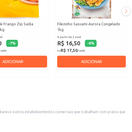
e Frango Zip Sadia
Filezinho Sassami Aurora Congelado
1kg
1kg
id.
A partir de 2 unid.
0
R$ 16,50
-
7
%
-
6
%
R$ 17,50
 cada
ou
/ cada
ADICIONAR
ADICIONAR