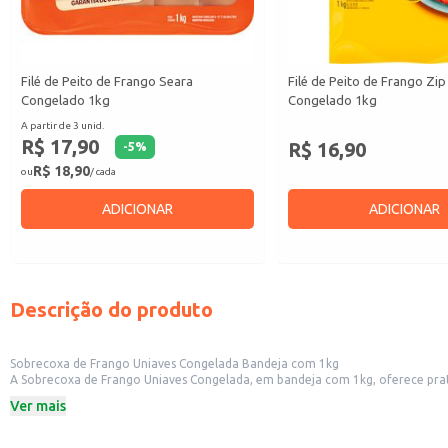
Filé de Peito de Frango Seara
Filé de Peito de Frango Zip
Congelado 1kg
Congelado 1kg
A partir de 3 unid.
R$ 17,90
R$ 16,90
-
5
%
R$ 18,90
ou
/ cada
ADICIONAR
ADICIONAR
Descrição do produto
Sobrecoxa de Frango Uniaves Congelada Bandeja com 1kg
A Sobrecoxa de Frango Uniaves Congelada, em bandeja com 1kg, oferece praticidade e rendimento para diversos usos. Ideal para restaurantes, lancho
levam frango. Também é uma opção conveniente para o uso doméstico, 
Ver mais
Dicas de uso:
Assada: Ideal para acompanhamento de diversos pratos, como arroz, feijão e
Frita: Uma opção rápida e saborosa para lanches e refeições casuais.