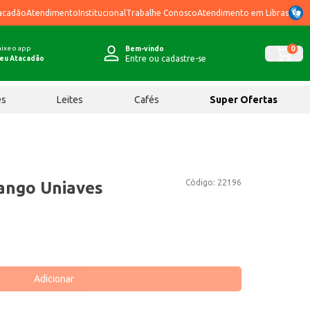
acadão
Atendimento
Institucional
Trabalhe Conosco
Atendimento em Libras
ixe o app
0
Bem-vindo
Entre ou cadastre-se
eu Atacadão
ês
Leites
Cafés
Super Ofertas
Código:
22196
ango Uniaves
Adicionar