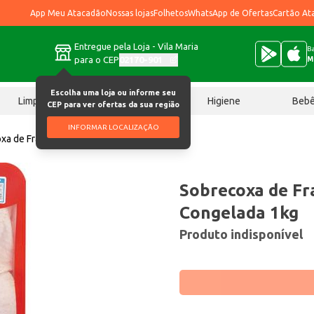
App Meu Atacadão
Nossas lojas
Folhetos
WhatsApp de Ofertas
Cartão At
Entregue pela Loja - Vila Maria
Ba
para o CEP
02170-901
M
Escolha uma loja ou informe seu
Limpeza
Chocolates
Higiene
Beb
CEP para ver ofertas da sua região
INFORMAR LOCALIZAÇÃO
xa de Frango Uniaves Congelada 1kg
Sobrecoxa de Fr
Congelada 1kg
Produto indisponível