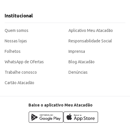
os, sopas e molhos.
um produto de qualidade e boa aceitação no mercado, garantindo um bom retorno para o seu negócio.
o e manuseio, além de garantir a qualidade e o sabor do frango. Sua apresentação em bandeja facilita
Institucional
ecimentos e consumidores.
Quem somos
Aplicativo Meu Atacadão
Nossas lojas
Responsabilidade Social
Folhetos
Imprensa
WhatsApp de Ofertas
Blog Atacadão
Trabalhe conosco
Denúncias
Cartão Atacadão
Baixe o aplicativo Meu Atacadão