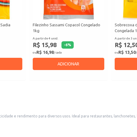
 Sadia
Filezinho Sassami Copacol Congelado
Sobrecoxa d
1kg
Congelada 
A partir de 4 unid.
A partir de 3 un
R$ 15,98
R$ 12,5
-
6
%
R$ 16,98
R$ 13,50
ou
/ cada
ou
/
ADICIONAR
netes, bares e outros estabelecimentos comerciais que trabalham com pratos que
facilitando o preparo de refeições rápidas e saborosas.
 saladas.