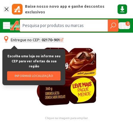
Baixe nosso novo app e ganhe descontos
exclusivos
0
Entregue no CEP:
02170-901
Escolha uma loja ou informe seu
CEP para ver ofertas da sua
região
INFORMAR LOCALIZAÇÃO
Clique na imagem para ampliar.