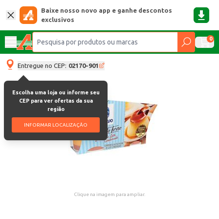
Baixe nosso novo app e ganhe descontos
exclusivos
0
Entregue no CEP:
02170-901
Escolha uma loja ou informe seu
CEP para ver ofertas da sua
região
INFORMAR LOCALIZAÇÃO
Clique na imagem para ampliar.