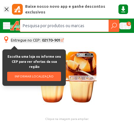
Baixe nosso novo app e ganhe descontos
exclusivos
0
Entregue no CEP:
02170-901
Escolha uma loja ou informe seu
CEP para ver ofertas da sua
região
INFORMAR LOCALIZAÇÃO
Clique na imagem para ampliar.