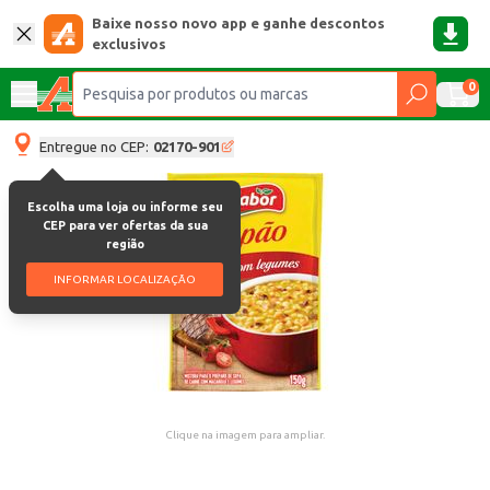
Baixe nosso novo app e ganhe descontos
exclusivos
0
Entregue no CEP:
02170-901
Escolha uma loja ou informe seu
CEP para ver ofertas da sua
região
INFORMAR LOCALIZAÇÃO
Clique na imagem para ampliar.