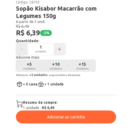
Código:
38703
Sopão Kisabor Macarrão com
Legumes 150g
A partir de 3 unid.
R$ 6,49
R$ 6,39
-
2
%
Quantidade:
unidade
Adicione mais:
+
5
+
10
+
15
unidades
unidades
unidades
Adicione
+
2
unidade
s
e aproveite o desconto
= 0 caixa
= 1 unidade
Resumo da compra:
1
unidade
·
R$ 6,49
Adicionar ao carrinho