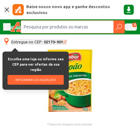
Baixe nosso novo app e ganhe descontos
exclusivos
0
Entregue no CEP:
02170-901
Escolha uma loja ou informe seu
CEP para ver ofertas da sua
região
INFORMAR LOCALIZAÇÃO
Clique na imagem para ampliar.