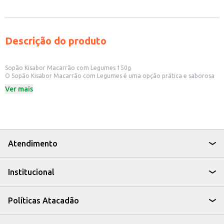
Descrição do produto
Sopão Kisabor Macarrão com Legumes 150g
O Sopão Kisabor Macarrão com Legumes é uma opção prática e saborosa
para quem busca uma refeição rápida e nutritiva. Ideal para ter sempre à
Ver mais
mão, este produto é perfeito para quem tem pouco tempo para cozinhar,
seja em casa ou no trabalho. Sua embalagem de 150g é ideal para porções
individuais, facilitando o controle e evitando desperdícios.
Dicas de Uso:
Prepare um lanche rápido e fácil em casa.
Leve para o trabalho e tenha uma refeição quente e reconfortante.
Adicione outros ingredientes para enriquecer a sua sopa.
Atendimento
Com o Sopão Kisabor, você tem a praticidade que precisa sem abrir mão do
sabor e da nutrição, tornando suas refeições mais simples e saborosas.
Institucional
Políticas Atacadão