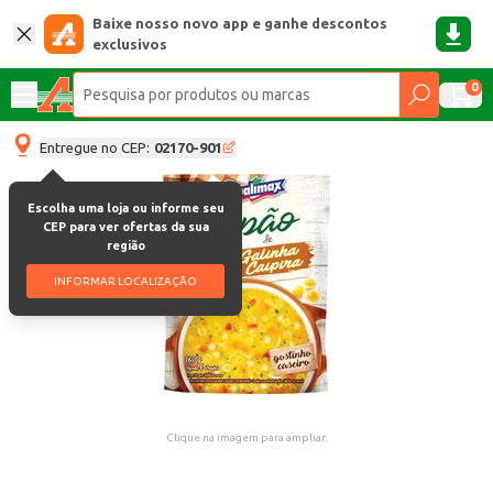
Baixe nosso novo app e ganhe descontos
exclusivos
0
Entregue no CEP:
02170-901
Escolha uma loja ou informe seu
CEP para ver ofertas da sua
região
INFORMAR LOCALIZAÇÃO
Clique na imagem para ampliar.