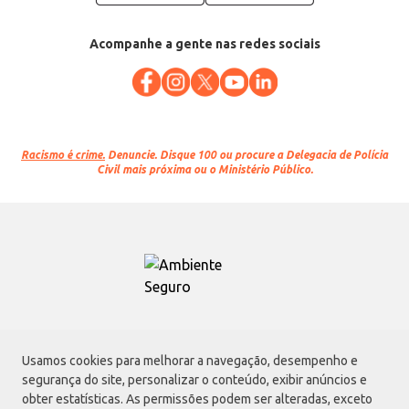
Acompanhe a gente nas redes sociais
Racismo é crime.
Denuncie. Disque 100 ou procure a Delegacia de Polícia
Civil mais próxima ou o Ministério Público.
Atacadão S.A.
Usamos cookies para melhorar a navegação, desempenho e
Avenida Morvan Dias de Figueiredo, 6169, Vila Maria, São Paulo - SP | CEP
segurança do site, personalizar o conteúdo, exibir anúncios e
02170-901 | CNPJ: 75.315.333/0001-09
obter estatísticas. As permissões podem ser alteradas, exceto