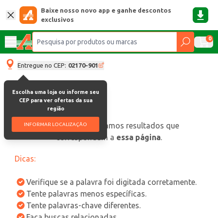
Baixe nosso novo app e ganhe descontos
exclusivos
0
Entregue no CEP:
02170-901
Escolha uma loja ou informe seu
CEP para ver ofertas da sua
região
oops, não encontramos resultados que
INFORMAR LOCALIZAÇÃO
correspondam a
essa página
.
Dicas:
Verifique se a palavra foi digitada corretamente.
Tente palavras menos específicas.
Tente palavras-chave diferentes.
Faça buscas relacionadas.