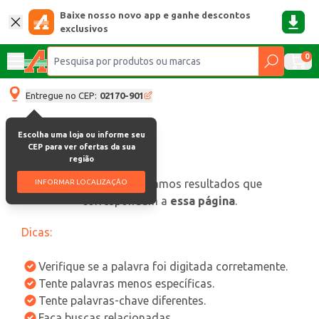
Baixe nosso novo app e ganhe descontos
exclusivos
0
Entregue no CEP:
02170-901
Escolha uma loja ou informe seu
CEP para ver ofertas da sua
região
oops, não encontramos resultados que
INFORMAR LOCALIZAÇÃO
correspondam a
essa página
.
Dicas:
Verifique se a palavra foi digitada corretamente.
Tente palavras menos específicas.
Tente palavras-chave diferentes.
Faça buscas relacionadas.