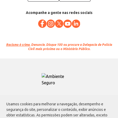
Acompanhe a gente nas redes sociais
Racismo é crime.
Denuncie. Disque 100 ou procure a Delegacia de Polícia
Civil mais próxima ou o Ministério Público.
Atacadão S.A.
Usamos cookies para melhorar a navegação, desempenho e
Avenida Morvan Dias de Figueiredo, 6169, Vila Maria, São Paulo - SP | CEP
segurança do site, personalizar o conteúdo, exibir anúncios e
02170-901 | CNPJ: 75.315.333/0001-09
obter estatísticas. As permissões podem ser alteradas, exceto