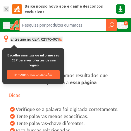
Baixe nosso novo app e ganhe descontos
exclusivos
0
Entregue no CEP:
02170-901
Escolha uma loja ou informe seu
CEP para ver ofertas da sua
região
oops, não encontramos resultados que
INFORMAR LOCALIZAÇÃO
correspondam a
essa página
.
Dicas:
Verifique se a palavra foi digitada corretamente.
Tente palavras menos específicas.
Tente palavras-chave diferentes.
Faça buscas relacionadas.