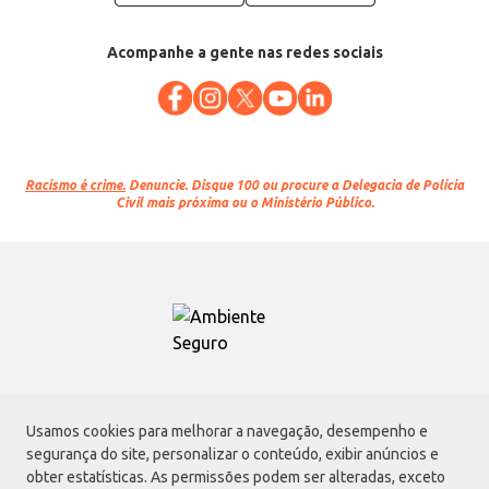
Acompanhe a gente nas redes sociais
Racismo é crime.
Denuncie. Disque 100 ou procure a Delegacia de Polícia
Civil mais próxima ou o Ministério Público.
Atacadão S.A.
Usamos cookies para melhorar a navegação, desempenho e
Avenida Morvan Dias de Figueiredo, 6169, Vila Maria, São Paulo - SP | CEP
segurança do site, personalizar o conteúdo, exibir anúncios e
02170-901 | CNPJ: 75.315.333/0001-09
obter estatísticas. As permissões podem ser alteradas, exceto