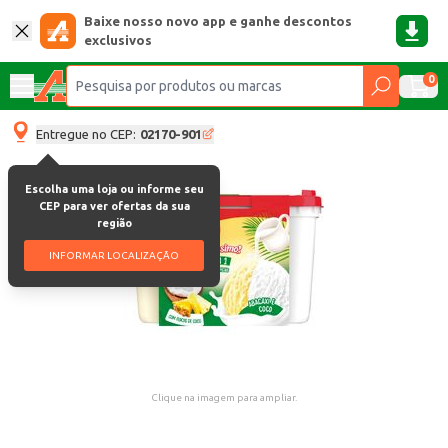
Baixe nosso novo app e ganhe descontos
exclusivos
0
Entregue no CEP:
02170-901
Escolha uma loja ou informe seu
CEP para ver ofertas da sua
região
INFORMAR LOCALIZAÇÃO
Clique na imagem para ampliar.