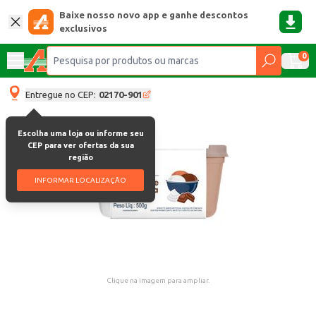
Baixe nosso novo app e ganhe descontos
exclusivos
0
Entregue no CEP:
02170-901
Escolha uma loja ou informe seu
CEP para ver ofertas da sua
região
INFORMAR LOCALIZAÇÃO
Clique na imagem para ampliar.