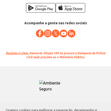
Acompanhe a gente nas redes sociais
Racismo é crime.
Denuncie. Disque 100 ou procure a Delegacia de Polícia
Civil mais próxima ou o Ministério Público.
Atacadão S.A.
Usamos cookies para melhorar a navegação, desempenho e