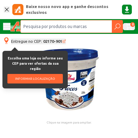
Baixe nosso novo app e ganhe descontos
exclusivos
0
Entregue no CEP:
02170-901
Escolha uma loja ou informe seu
CEP para ver ofertas da sua
região
INFORMAR LOCALIZAÇÃO
Clique na imagem para ampliar.