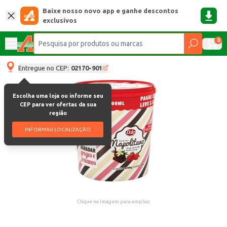
Baixe nosso novo app e ganhe descontos
exclusivos
0
Entregue no CEP:
02170-901
Escolha uma loja ou informe seu
CEP para ver ofertas da sua
região
INFORMAR LOCALIZAÇÃO
Clique na imagem para ampliar.