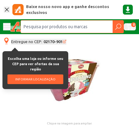
Baixe nosso novo app e ganhe descontos
exclusivos
0
Entregue no CEP:
02170-901
Escolha uma loja ou informe seu
CEP para ver ofertas da sua
região
INFORMAR LOCALIZAÇÃO
Clique na imagem para ampliar.