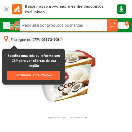
Baixe nosso novo app e ganhe descontos
exclusivos
0
Entregue no CEP:
02170-901
Escolha uma loja ou informe seu
CEP para ver ofertas da sua
região
INFORMAR LOCALIZAÇÃO
Clique na imagem para ampliar.